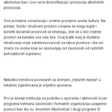
alkoholom kao i sve veća diversifikacija i promocija alkoholnih
proizvoda.
Ove promjene označavaju i znatne promjene unutar kulture. Na
primjer, fizički i društveni prostori u kojima se mogu kupiti i
koristiti duvanski proizvodi se smanjuju, dok se u isto vrijeme
prostori za kanabis sve više šire. Ovaj kratki esej je dodatno
istraživanje moje zainteresovanosti za takve prostore i šta oni
znače za osobe koje se oporavljaju od zavisnosti od različitih
psihoaktivnih supstanci.
Nekoliko trendova povezanih sa širenjem „trijeznih mjesta“ u
lokalnim zajednicama je vrijedno spomena.
Prvi je širenje institucija za podršku u oporavku i aktivnosti izvan
programa tretmana zavisnosti i formalnih organizacija uzajamne
pomoći kao što su Anonimni Alkoholičari i drugi programi 12