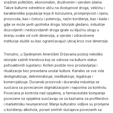
snažnim političkim, ekonomskim, društvenim i vjerskim silama.
Takve kulturne odrednice utiču na dostupnost droga, veličinu i
karakteristike populacije koja ih konzumira, promjenjivost i cijenu
proizvoda, kao i čistoću i potenciju, način korištenja, kao i kada i
gdje se može javiti upotreba droga. Istorijski gledano, industrije
dozvoljenih i nedozvoljenih droga igrale su ključnu ulogu u
širenju svake od ovih dimenzija, a vjerske i zdravstvene
institucije služile su kao ograničavajući uticaj kroz ove dimenzije.
Trenutno, u Sjedinjenim Američkim Državama postoji nekoliko
istorijski važnih trendova koji se odnose na kulturni status
psihoaktivnih supstanci. Kofein postiže nivo proslavljanja i
ritualizacije bez presedana unutar kulture. Kanabis se sve više
destigmatizuje, dekriminalizuje, medikalizuje, legalizuje i
komercijalizuje. Duvanski proizvodi i duvanska industrija se
suočava sa povećanom stigmatizacijom i naporima za kontrolu.
Povećana je kontrola nad opijatima, a farmaceutske kompanije
povezane sa opijatima suočavaju se sa kaznama za profiterstvo
i marketinšku neumjerenost. Manje kulturalno vidljive su promjene
u korištenju alkohola, porast smrtnih slučajeva povezanih sa