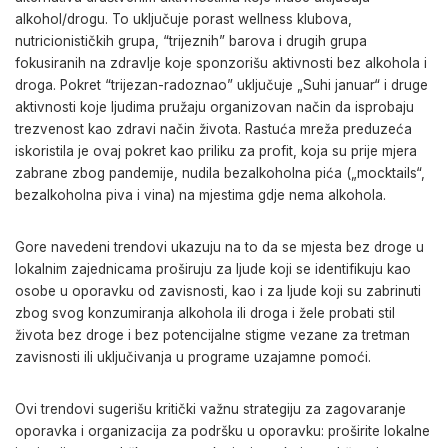
alkohol/drogu. To uključuje porast wellness klubova,
nutricionističkih grupa, “trijeznih” barova i drugih grupa
fokusiranih na zdravlje koje sponzorišu aktivnosti bez alkohola i
droga. Pokret “trijezan-radoznao” uključuje „Suhi januar“ i druge
aktivnosti koje ljudima pružaju organizovan način da isprobaju
trezvenost kao zdravi način života. Rastuća mreža preduzeća
iskoristila je ovaj pokret kao priliku za profit, koja su prije mjera
zabrane zbog pandemije, nudila bezalkoholna pića („mocktails“,
bezalkoholna piva i vina) na mjestima gdje nema alkohola.
Gore navedeni trendovi ukazuju na to da se mjesta bez droge u
lokalnim zajednicama proširuju za ljude koji se identifikuju kao
osobe u oporavku od zavisnosti, kao i za ljude koji su zabrinuti
zbog svog konzumiranja alkohola ili droga i žele probati stil
života bez droge i bez potencijalne stigme vezane za tretman
zavisnosti ili uključivanja u programe uzajamne pomoći.
Ovi trendovi sugerišu kritički važnu strategiju za zagovaranje
oporavka i organizacija za podršku u oporavku: proširite lokalne