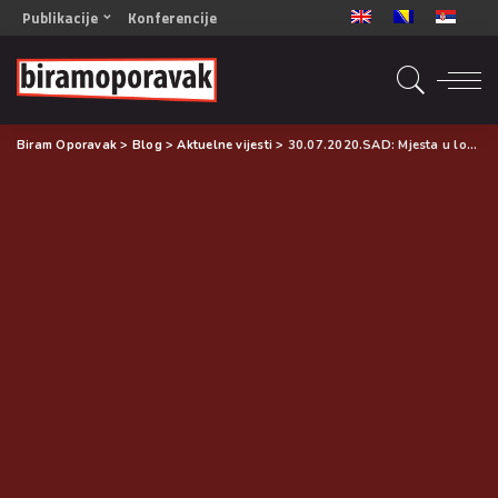
Publikacije
Konferencije
OPORAVAK- Naš zajednički cilj BiH/CG
OPORAVAK- Naš zajednički cilj SRB
RECOVERY- Our common goal ENG
Biram Oporavak
>
Blog
>
Aktuelne vijesti
>
30.07.2020.SAD: Mjesta u lokalnim zajednicama koja podržavaju oporavak
OPORAVAK- Naš zajednički cilj 2
Mala knjiga vještina
Šta ne raditi
Radna sveska za oporavak