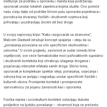
institucije za podršku u oporavku i mjesta koja podržavaju
oporavak unutar lokalnih zajednica kojima služite. Ovo pomiče
našu viziju dalje od podrške ličnom putu oporavka pojedinaca i
porodica ka stvaranju fizičkih i društvenih svjetova koji
prihvataju i pozdravljaju životni stil bez droge.
U svojoj najnovijoj knjizi “Kako razgovarati sa strancima”,
Malcolm Gladwell istražuje koncept spajanja – ideju da su
„ponašanja povezana sa vrlo specifičnim okolnostima i
uslovima.“ U ovom pogledu, zavisnost je sudar između lične
osjetljivosti, sve veće farmakološke moći psihoaktivnih supstanci
i društvenih konteksta koji ohrabruju izlaganje drogama i
pojačavaju intenzitet efekata samih droga. Slično tome,
oporavak je kompleksan spektar ideja, ponašanja, osjećanja i
odnosa koji se javljaju i nagrađuju unutar specifičnih fizičkih i
kulturnih okvira. Promijenite kontekst i promijenićete
vjerovatnoću za pojavu zavisnosti kao i oporavka.
Fizička mjesta i sociokulturni kontekst ostavljaju duboke
posljedice na ljudsko ponašanje – -stvarnost koja se prečesto