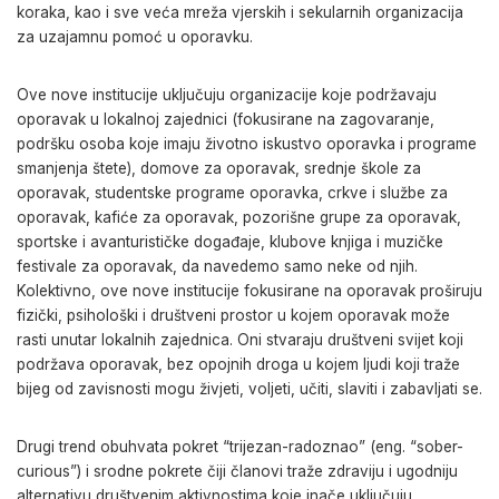
koraka, kao i sve veća mreža vjerskih i sekularnih organizacija
za uzajamnu pomoć u oporavku.
Ove nove institucije uključuju organizacije koje podržavaju
oporavak u lokalnoj zajednici (fokusirane na zagovaranje,
podršku osoba koje imaju životno iskustvo oporavka i programe
smanjenja štete), domove za oporavak, srednje škole za
oporavak, studentske programe oporavka, crkve i službe za
oporavak, kafiće za oporavak, pozorišne grupe za oporavak,
sportske i avanturističke događaje, klubove knjiga i muzičke
festivale za oporavak, da navedemo samo neke od njih.
Kolektivno, ove nove institucije fokusirane na oporavak proširuju
fizički, psihološki i društveni prostor u kojem oporavak može
rasti unutar lokalnih zajednica. Oni stvaraju društveni svijet koji
podržava oporavak, bez opojnih droga u kojem ljudi koji traže
bijeg od zavisnosti mogu živjeti, voljeti, učiti, slaviti i zabavljati se.
Drugi trend obuhvata pokret “trijezan-radoznao” (eng. “sober-
curious”) i srodne pokrete čiji članovi traže zdraviju i ugodniju
alternativu društvenim aktivnostima koje inače uključuju