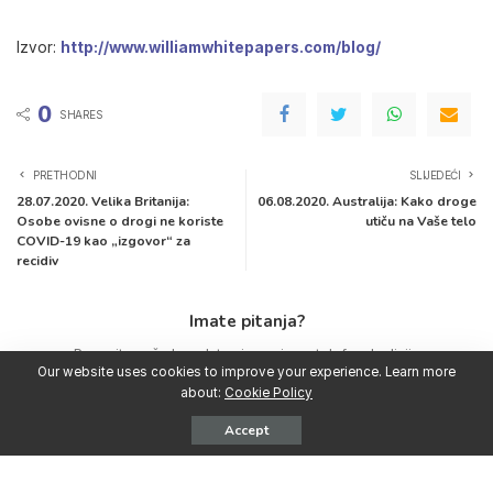
Izvor:
http://www.williamwhitepapers.com/blog/
0
SHARES
PRETHODNI
SLIJEDEĆI
28.07.2020. Velika Britanija:
06.08.2020. Australija: Kako droge
Osobe ovisne o drogi ne koriste
utiču na Vaše telo
COVID-19 kao „izgovor“ za
recidiv
Imate pitanja?
Pozovite našu besplatnu i anonimnu telefonsku liniju
Our website uses cookies to improve your experience. Learn more
ili nas
Kontaktirajte
i mi ćemo Vam odgovoriti čim
about:
Cookie Policy
prije!
Accept