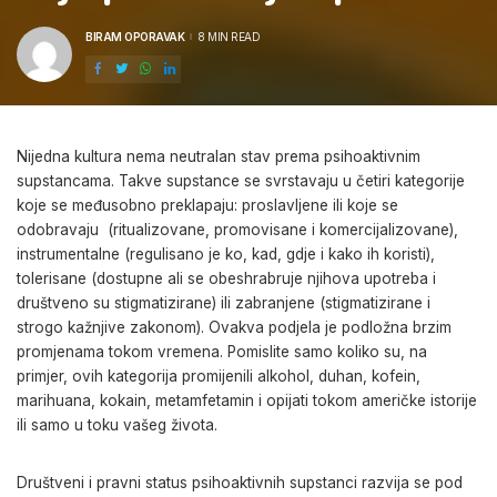
BIRAM OPORAVAK
8 MIN READ
POSTED
BY
Nijedna kultura nema neutralan stav prema psihoaktivnim
supstancama. Takve supstance se svrstavaju u četiri kategorije
koje se međusobno preklapaju: proslavljene ili koje se
odobravaju (ritualizovane, promovisane i komercijalizovane),
instrumentalne (regulisano je ko, kad, gdje i kako ih koristi),
tolerisane (dostupne ali se obeshrabruje njihova upotreba i
društveno su stigmatizirane) ili zabranjene (stigmatizirane i
strogo kažnjive zakonom). Ovakva podjela je podložna brzim
promjenama tokom vremena. Pomislite samo koliko su, na
primjer, ovih kategorija promijenili alkohol, duhan, kofein,
marihuana, kokain, metamfetamin i opijati tokom američke istorije
ili samo u toku vašeg života.
Društveni i pravni status psihoaktivnih supstanci razvija se pod