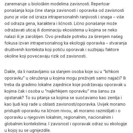
zanemaruje u biološkim modelima zavisnosti. Repertoar
ponašanja koja čine stanja zavisnosti i oporavka od zavisnosti
puno je više od izraza intrapersonalnih ranjivosti i snaga – više
od odraza gena, karaktera i ličnosti. Lično ponašanje može
odražavati uticaj ili dominaciju ekosistema u kojima se neko
nalazi ili je zarobljen. Ovo predlaže potrebu za širenjem našeg
fokusa izvan intrapersonalnog ka ekologiji oporavka – stvaranja
društvenih konteksta koji potiču oporavak i suzbijaju faktore
okoline koji povećavaju rizik od zavisnosti.
Dakle, da li nastavljamo sa slanjem osoba koje su u “krhkom
oporavku” u okruženja u kojima mogu preživjeti samo najjači? Ili
treba da gradimo lokalne zajednice koje podržavaju oporavak u
kojima čak i osoba u “najkrhkijem oporavku” ima šansu za
opstanak? To su pitanja sa kojima se suočavamo kao zemlja i
kao ljudi koji rade u oblasti zavisnosti/oporavka. Uvijek moramo
pristupiti oporavku na ličnom nivou, ali moramo razmišljati i o
oporavku u njegovim lokalnim, regionalnim, nacionalnim i
globalnim kontekstima. I zavisnost i oporavak odraz su ekologije
u kojoj su se ugnijezdile.