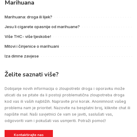
Marihuana
Marihuana: droga ili lijek?
Jesu li cigarete opasnije od marihuane?
Više THC- više tjeskobe!
Mitovi i činjenice o marihuani
Iza dimne zavjese
Želite saznati više?
Dobijanje novih informacija o zloupotrebi droga i oporavku može
uticati da se pitate da li postoji problematična zloupotreba droga
kod vas ili vaših najbližih. Napravite prvi korak. Anonimnost vašeg
problema nam je prioritet. Nazovite na besplatni broj, kliknite chat ili
napišite mail. Naši savjetnici će vam se javiti, saslušati vas,
odgovoriti vam i pokušati vas usmjeriti. Potraži pomoć!
Kontaktirajte nas