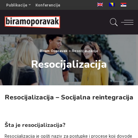
Publikacije
Konferencije
OPORAVAK- Naš zajednički cilj BiH/CG
OPORAVAK- Naš zajednički cilj SRB
RECOVERY- Our common goal ENG
OPORAVAK- Naš zajednički cilj 2
Biram Oporavak
>
Resocijalizacija
Mala knjiga vještina
Resocijalizacija
Šta ne raditi
Radna sveska za oporavak
Resocijalizacija – Socijalna reintegracija
Šta je resocijalizacija?
Resocijalizacija je opšti naziv za postupke i procese koji dovode