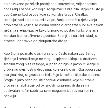
do društveno poželjnih promjena u stavovima, vrijednostima i
ponašanju osoba kod kojih socijalizacija nije bila uspješna, što je
uobičajeno kod osoba koje su koristile droge. Ukratko,
resocijalizacija podrazumijeva pružanje pomoći u rješavanju
problema sa kojima se osoba ovisna o drogama suočava nakon
liječenja i rehabilitacije kako bi ponovo postao funkcionalan i
koristan član društvene zajednice. Zadnji je i najbitniji stadij u
procesu oporavka od zloupotrebe droga.
Kao što je poznato ovisnici se vrlo često nakon završenog
liječenja i rehabilitacije ne mogu uspješno uklopiti u društvenu
sredinu zbog niza razloga, a jedan od njih je javno mišljenje o
problemu ovisnosti o drogama, koje cijelu ovisničku populaciju
marginalizira, stigmatizira i isključuje iz radne i školske sredine.
Stoga je jako bitno pružiti podršku osobama koje su prošle
proces rehabilitacije od ovisnosti i pripremiti ih da se na
adekvatan način suoči sa svim mogućim izazovima koji ih
očekuju.