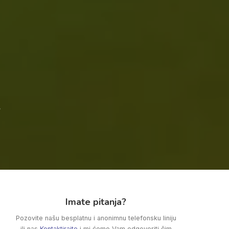
e
Imate pitanja?
Pozovite našu besplatnu i anonimnu telefonsku liniju
ili nas
Kontaktirajte
i mi ćemo Vam odgovoriti čim