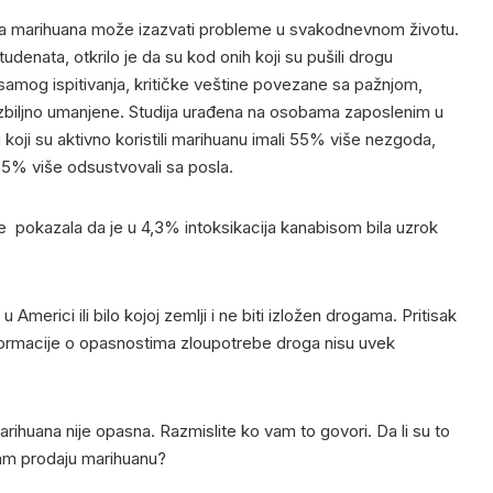
 da marihuana može izazvati probleme u svakodnevnom životu.
udenata, otkrilo je da su kod onih koji su pušili drogu
amog ispitivanja, kritičke veštine povezane sa pažnjom,
biljno umanjene. Studija urađena na osobama zaposlenim u
i koji su aktivno koristili marihuanu imali 55% više nezgoda,
5% više odsustvovali sa posla.
a je pokazala da je u 4,3% intoksikacija kanabisom bila uzrok
merici ili bilo kojoj zemlji i ne biti izložen drogama. Pritisak
nformacije o opasnostima zloupotrebe droga nisu uvek
rihuana nije opasna. Razmislite ko vam to govori. Da li su to
 vam prodaju marihuanu?