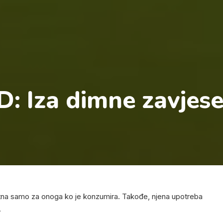
: Iza dimne zavjes
tna samo za onoga ko je konzumira. Takođe, njena upotreba
.