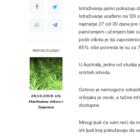
Istraživanja jasno pokazuju
Istraživanje urađeno na 129 st
najmanje 27 od 30 dana pre s
pamćenjem i učenjem bile oz
pošti otkrila je da zaposlenic
85% više povreda te su za 7
PREPORUČUJEMO
U Australiji, jedna od studij
smrtnih ishoda.
Gotovo je nemoguće odrasti u A
26.10.2018. US:
vršnjaka je visok, a tačne i
Marihuana: mitovi i
dostupne.
činjenice
Mnogi ljudi će vam reći da ma
isti ljudi koji pokušavaju da