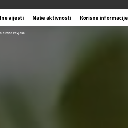
ne vijesti
Naše aktivnosti
Korisne informacije
a dimne zavjese