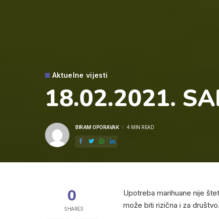
Aktuelne vijesti
18.02.2021. SAD
BIRAM OPORAVAK
4 MIN READ
POSTED
BY
0
Upotreba marihuane nije šte
može biti rizična i za društvo
SHARES