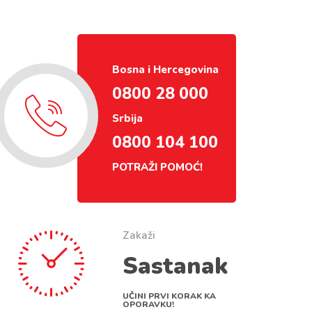
Bosna i Hercegovina
0800 28 000
Srbija
0800 104 100
POTRAŽI POMOĆ!
Zakaži
Sastanak
UČINI PRVI KORAK KA
OPORAVKU!