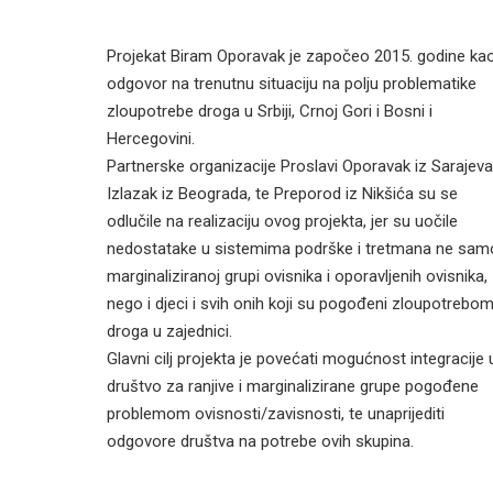
Projekat Biram Oporavak je započeo 2015. godine ka
odgovor na trenutnu situaciju na polju problematike
zloupotrebe droga u Srbiji, Crnoj Gori i Bosni i
Hercegovini.
Partnerske organizacije Proslavi Oporavak iz Sarajeva
Izlazak iz Beograda, te Preporod iz Nikšića su se
odlučile na realizaciju ovog projekta, jer su uočile
nedostatake u sistemima podrške i tretmana ne sam
marginaliziranoj grupi ovisnika i oporavljenih ovisnika,
nego i djeci i svih onih koji su pogođeni zloupotrebo
droga u zajednici.
Glavni cilj projekta je povećati mogućnost integracije 
društvo za ranjive i marginalizirane grupe pogođene
problemom ovisnosti/zavisnosti, te unaprijediti
odgovore društva na potrebe ovih skupina.