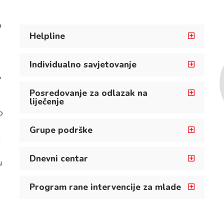
o
Helpline
Individualno savjetovanje
,
Posredovanje za odlazak na
liječenje
o
Grupe podrške
m
Dnevni centar
u
Program rane intervencije za mlade