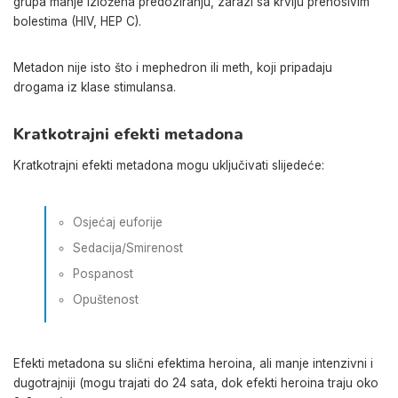
grupa manje izložena predoziranju, zarazi sa krvlju prenosivim
bolestima (HIV, HEP C).
Metadon nije isto što i mephedron ili meth, koji pripadaju
drogama iz klase stimulansa.
Kratkotrajni efekti metadona
Kratkotrajni efekti metadona mogu uključivati ​​slijedeće:
Osjećaj euforije
Sedacija/Smirenost
Pospanost
Opuštenost
Efekti metadona su slični efektima heroina, ali manje intenzivni i
dugotrajniji (mogu trajati do 24 sata, dok efekti heroina traju oko