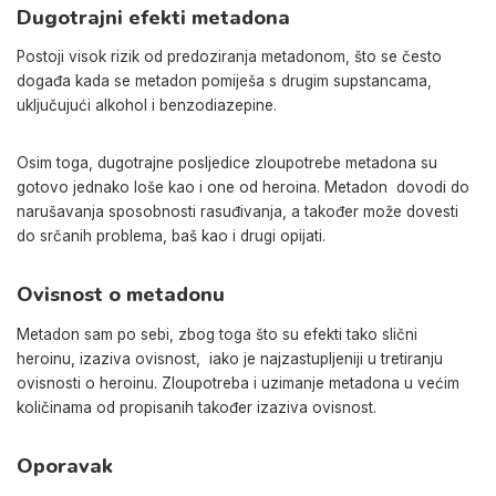
Dugotrajni efekti metadona
Postoji visok rizik od predoziranja metadonom, što se često
događa kada se metadon pomiješa s drugim supstancama,
uključujući alkohol i benzodiazepine.
Osim toga, dugotrajne posljedice zloupotrebe metadona su
gotovo jednako loše kao i one od heroina.
Metadon
dovodi do
narušavanja sposobnosti rasuđivanja
, a
također
može dovesti
do srčanih problema, baš kao i drugi opijati.
Ovisnost o metadonu
Metadon sam po sebi, zbog toga što su efekti tako slični
heroinu, izaziva ovisnost,
iako je najzastupljeniji
u tretiranju
ovisnosti o heroinu.
Zloupotreba i uzimanje metadona u većim
količinama od propisanih također izaziva ovisnost.
Oporavak