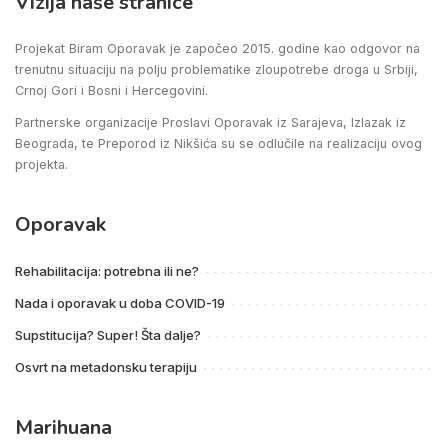
Vizija naše stranice
Projekat Biram Oporavak je započeo 2015. godine kao odgovor na
trenutnu situaciju na polju problematike zloupotrebe droga u Srbiji,
Crnoj Gori i Bosni i Hercegovini.
Partnerske organizacije Proslavi Oporavak iz Sarajeva, Izlazak iz
Beograda, te Preporod iz Nikšića su se odlučile na realizaciju ovog
projekta.
Oporavak
Rehabilitacija: potrebna ili ne?
Nada i oporavak u doba COVID-19
Supstitucija? Super! Šta dalje?
Osvrt na metadonsku terapiju
Marihuana