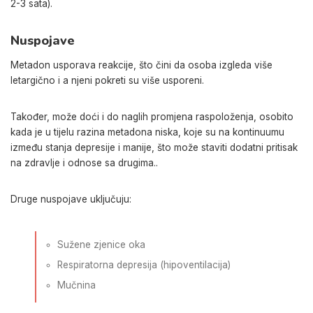
2-3 sata).
Nuspojave
Metadon usporava reakcije, što čini da osoba izgleda više
letargično i a njeni pokreti su više usporeni.
Također, može doći i do naglih promjena raspoloženja, osobito
kada je u tijelu razina metadona niska,
koje su na kontinuumu
između stanja depresije i manije, što može staviti dodatni pritisak
na zdravlje i odnose sa drugima.
.
Druge nuspojave uključuju:
Sužene
zjenice oka
Respiratorna depresija
(hipoventilacija)
Mučnina