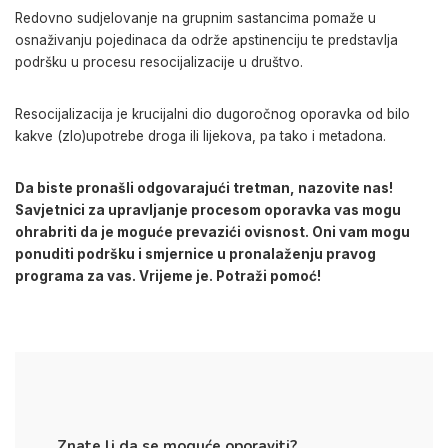
Redovno sudjelovanje na grupnim sastancima pomaže u
osnaživanju
pojedinaca da održe apstinenciju te predstavlja
podršku u procesu resocijalizacije u društvo.
Resocijalizacija je krucijalni dio dugoročnog oporavka od bilo
kakve
(zlo)
upotrebe droga ili lijekova, pa tako i metadona.
Da biste pronašli odgovarajući tretman, nazovite nas!
Savjetnici za upravljanje procesom oporavka vas mogu
ohrabriti da je moguće prevazići ovisnost. Oni vam mogu
ponuditi podršku i smjernice u pronalaženju pravog
programa za vas. Vrijeme je. Potraži pomoć!
Znate li da se moguće oporaviti?