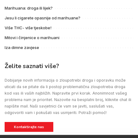
Marihuana: droga ili lijek?
Jesu li cigarete opasnije od marihuane?
Više THC- više tjeskobe!
Mitovi i činjenice o marihuani
Iza dimne zavjese
Želite saznati više?
Dobijanje novih informacija o zloupotrebi droga i oporavku može
uticati da se pitate da li postoji problematična zloupotreba droga
kod vas ili vaših najbližih. Napravite prvi korak. Anonimnost vašeg
problema nam je prioritet. Nazovite na besplatni broj, kliknite chat ili
napišite mail. Naši savjetnici će vam se javiti, saslušati vas,
odgovoriti vam i pokušati vas usmjeriti. Potraži pomoć!
Kontaktirajte nas