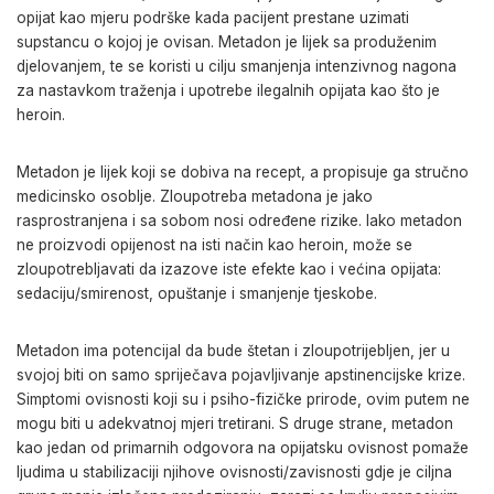
opijat kao mjeru podrške kada pacijent prestane uzimati
supstancu o kojoj je ovisan. Metadon je lijek sa produženim
djelovanjem, te se koristi u cilju smanjenja intenzivnog nagona
za nastavkom traženja i upotrebe ilegalnih opijata kao što je
heroin.
Metadon je lijek koji se dobiva na recept, a propisuje ga stručno
medicinsko osoblje. Zloupotreba metadona je jako
rasprostranjena i sa sobom nosi određene rizike. Iako metadon
ne proizvodi opijenost na isti način kao heroin, može se
zloupotrebljavati da izazove iste efekte kao i većina opijata:
sedaciju/smirenost, opuštanje i smanjenje tjeskobe.
Metadon ima potencijal da bude štetan i zloupotrijebljen, jer u
svojoj biti on samo spriječava pojavljivanje apstinencijske krize.
Simptomi ovisnosti koji su i psiho-fizičke prirode, ovim putem ne
mogu biti u adekvatnoj mjeri tretirani. S druge strane, metadon
kao jedan od primarnih odgovora na opijatsku ovisnost pomaže
ljudima u stabilizaciji njihove ovisnosti/zavisnosti gdje je ciljna