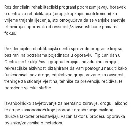
Rezidencijalni rehabilitacijski programi podrazumijevaju boravak
u centru za rehabilitaciju (terapijskoj zajednici ili komuni) za
vrijeme trajanja liječenja, što omogućava da se vanjske smetnje
eliminiraju i oporavak od ovisnosti/zavisnosti bude primarni
fokus.
Rezidencijalni rehabilitacijski centri sprovode programe koji su
bazirani na potrebama pojedinaca u oporavku. Tipičan dan u
Centru može uključivati grupnu terapiju, indvidualnu terapiju,
rekreacijske aktivnosti dizajnirane da vam pomognu naučiti kako
funkcionisati bez droge, edukativne grupe vezane za ovisnost,
treninge za sticanje vještina, tehnike za prevenciju recidiva, te
određene vjerske službe.
Izvanbolničko savjetovanje za mentalno zdravlje, drogu i alkohol
te grupe samopomoći koje provode organizacije civilnog
društva također predstavljaju
važan faktor u procesu oporavka
ovisnika/zavisnika o metadonu.