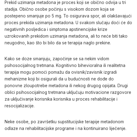
Prekid uzimanja metadona je proces koji se obično odvija u tri
stadija. Obično osobe počinju s visokom dozom koja se
postepeno smanjuje po 5 mg. To osigurava spor, ali olakšavajući
proces prekida uzimanja metadona. U svakom slučaju doći će do
negativnih posljedica i
simptoma apstinencijske krize
uzrokovanih prekidom uzimanja metadona, ali to neće biti tako
neugodno, kao što bi bilo da se terapija naglo prekine.
Kako se doze smanjuju, započinje se sa nekim vidom
psihosocijalnog tretmana.
Kognitivno bihevioralna ili realitetna
terapija
mogu pomoći
pomažu
da ovisnik/zavisnik izgradi
mehanizme koji bi osigurali da
u budućnosti ne dođe do
ponovne zloupotrebe metadona ili nekog drugog opijata.
Drugi
oblici
psihosocijalnog
tretmana
uključuju
motivacione razgovore
za uključivanje korisnika
korisnika u proces rehabilitacije i
resocijalizacije.
Neke osobe
, po završetku supstitucijske terapije
metadonom
odlaze na
rehabilitacijske
programe i na kontinuirano liječenje.