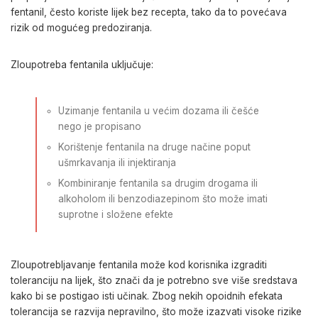
fentanil, često koriste lijek bez recepta, tako da to povećava
rizik od mogućeg predoziranja.
Zloupotreba fentanila uključuje:
Uzimanje fentanila u većim dozama ili češće
nego je propisano
Korištenje fentanila na druge načine poput
ušmrkavanja ili injektiranja
Kombiniranje fentanila sa drugim drogama ili
alkoholom ili benzodiazepinom što može imati
suprotne i složene efekte
Zloupotrebljavanje fentanila može kod korisnika izgraditi
toleranciju na lijek, što znači da je potrebno sve više sredstava
kako bi se postigao isti učinak. Zbog nekih opoidnih efekata
tolerancija se razvija nepravilno, što može izazvati visoke rizike