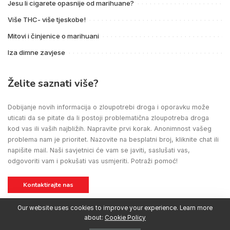
Jesu li cigarete opasnije od marihuane?
Više THC- više tjeskobe!
Mitovi i činjenice o marihuani
Iza dimne zavjese
Želite saznati više?
Dobijanje novih informacija o zloupotrebi droga i oporavku može
uticati da se pitate da li postoji problematična zloupotreba droga
kod vas ili vaših najbližih. Napravite prvi korak. Anonimnost vašeg
problema nam je prioritet. Nazovite na besplatni broj, kliknite chat ili
napišite mail. Naši savjetnici će vam se javiti, saslušati vas,
odgovoriti vam i pokušati vas usmjeriti. Potraži pomoć!
Kontaktirajte nas
Our website uses cookies to improve your experience. Learn more
about:
Cookie Policy
SM STUDIO MARKETING
BIRAMOPORAVAK
© 2021 CREATED BY
ALL