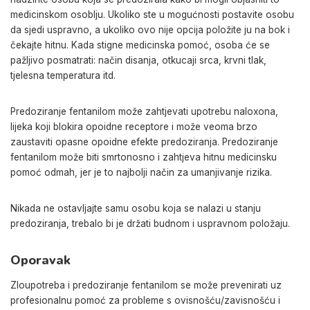
medicinskom osoblju. Ukoliko ste u mogućnosti postavite osobu
da sjedi uspravno, a ukoliko ovo nije opcija položite ju na bok i
čekajte hitnu. Kada stigne medicinska pomoć, osoba će se
pažljivo posmatrati: način disanja, otkucaji srca, krvni tlak,
tjelesna temperatura itd.
Predoziranje fentanilom može zahtjevati upotrebu naloxona,
lijeka koji blokira opoidne receptore i može veoma brzo
zaustaviti opasne opoidne efekte predoziranja. Predoziranje
fentanilom može biti smrtonosno i zahtjeva hitnu medicinsku
pomoć odmah, jer je to najbolji način za umanjivanje rizika.
Nikada ne ostavljajte samu osobu koja se nalazi u stanju
predoziranja, trebalo bi je držati budnom i uspravnom položaju.
Oporavak
Zloupotreba i predoziranje fentanilom se može prevenirati uz
profesionalnu pomoć za probleme s ovisnošću/zavisnošću i