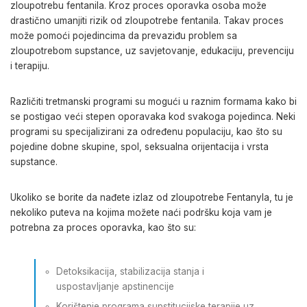
zloupotrebu fentanila. Kroz proces oporavka osoba može
drastično umanjiti rizik od zloupotrebe fentanila. Takav proces
može pomoći pojedincima da prevaziđu problem sa
zloupotrebom supstance, uz savjetovanje, edukaciju, prevenciju
i terapiju.
Različiti tretmanski programi su mogući u raznim formama kako bi
se postigao veći stepen oporavaka kod svakoga pojedinca. Neki
programi su specijalizirani za određenu populaciju, kao što su
pojedine dobne skupine, spol, seksualna orijentacija i vrsta
supstance.
Ukoliko se borite da nađete izlaz od zloupotrebe Fentanyla, tu je
nekoliko puteva na kojima možete naći podršku koja vam je
potrebna za proces oporavka, kao što su:
Detoksikacija, stabilizacija stanja i
uspostavljanje apstinencije
Korištenje programa supstitucijske terapije uz