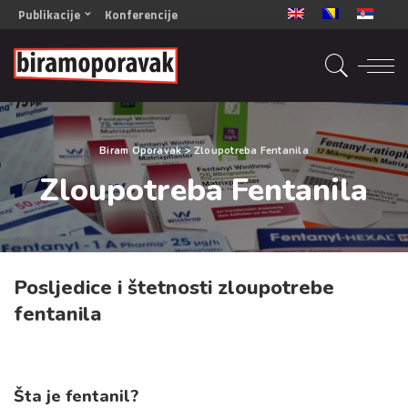
Publikacije
Konferencije
OPORAVAK- Naš zajednički cilj BiH/CG
OPORAVAK- Naš zajednički cilj SRB
RECOVERY- Our common goal ENG
OPORAVAK- Naš zajednički cilj 2
Biram Oporavak
>
Zloupotreba Fentanila
Mala knjiga vještina
Zloupotreba Fentanila
Šta ne raditi
Radna sveska za oporavak
Posljedice i štetnosti zloupotrebe
fentanila
Šta je fentanil?