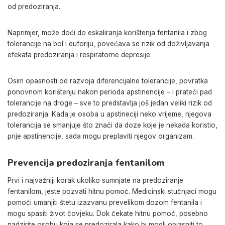
od predoziranja.
Naprimjer, može doći do eskaliranja korištenja fentanila i zbog
tolerancije na bol i euforiju, povećava se rizik od doživljavanja
efekata predoziranja i respiratorne depresije.
Osim opasnosti od razvoja diferencijalne tolerancije, povratka
ponovnom korištenju nakon perioda apstinencije – i prateći pad
tolerancije na droge – sve to predstavlja još jedan veliki rizik od
predoziranja. Kada je osoba u apstineciji neko vrijeme, njegova
tolerancija se smanjuje što znači da doze koje je nekada koristio,
prije apstinencije, sada mogu preplaviti njegov organizam.
Prevencija predoziranja fentanilom
Prvi i najvažniji korak ukoliko sumnjate na predoziranje
fentanilom, jeste pozvati hitnu pomoć. Medicinski stučnjaci mogu
pomoći umanjiti štetu izazvanu prevelikom dozom fentanila i
mogu spasiti život čovjeku. Dok čekate hitnu pomoć, posebno
nadzirite osobu koja se predozirala kako bi mogli objasniti to