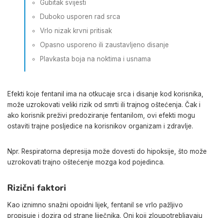
Gubitak svijesti
Duboko usporen rad srca
Vrlo nizak krvni pritisak
Opasno usporeno ili zaustavljeno disanje
Plavkasta boja na noktima i usnama
Efekti koje fentanil ima na otkucaje srca i disanje kod korisnika,
može uzrokovati veliki rizik od smrti ili trajnog oštećenja. Čak i
ako korisnik preživi predoziranje fentanilom, ovi efekti mogu
ostaviti trajne posljedice na korisnikov organizam i zdravlje.
Npr. Respiratorna depresija može dovesti do hipoksije, što može
uzrokovati trajno oštećenje mozga kod pojedinca.
Rizični faktori
Kao iznimno snažni opoidni lijek, fentanil se vrlo pažljivo
propisuje i dozira od strane liječnika. Oni koji zloupotrebljavaju