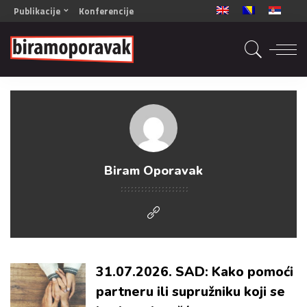
Publikacije
Konferencije
OPORAVAK- Naš zajednički cilj BiH/CG
OPORAVAK- Naš zajednički cilj SRB
RECOVERY- Our common goal ENG
OPORAVAK- Naš zajednički cilj 2
Mala knjiga vještina
Šta ne raditi
Radna sveska za oporavak
Biram Oporavak
31.07.2026. SAD: Kako pomoći
partneru ili supružniku koji se