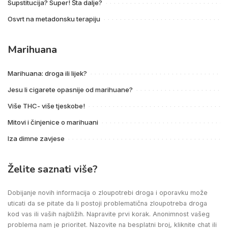
Supstitucija? Super! Šta dalje?
Osvrt na metadonsku terapiju
Marihuana
Marihuana: droga ili lijek?
Jesu li cigarete opasnije od marihuane?
Više THC- više tjeskobe!
Mitovi i činjenice o marihuani
Iza dimne zavjese
Želite saznati više?
Dobijanje novih informacija o zloupotrebi droga i oporavku može
uticati da se pitate da li postoji problematična zloupotreba droga
kod vas ili vaših najbližih. Napravite prvi korak. Anonimnost vašeg
problema nam je prioritet. Nazovite na besplatni broj, kliknite chat ili