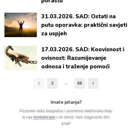
porastu
31.03.2026. SAD: Ostati na
putu oporavka: praktični savjeti
za uspjeh
17.03.2026. SAD: Koovisnost i
ovisnost: Razumijevanje
odnosa i traženje pomoći
1
2
…
66
Imate pitanja?
Pozovite našu besplatnu i anonimnu telefonsku liniju
ili nas
Kontaktirajte
i mi ćemo Vam odgovoriti čim
prije!