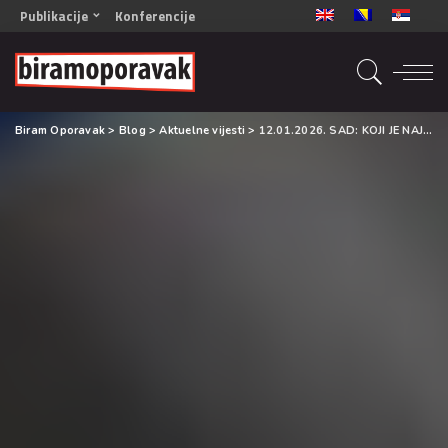
Publikacije
Konferencije
OPORAVAK- Naš zajednički cilj BiH/CG
OPORAVAK- Naš zajednički cilj SRB
RECOVERY- Our common goal ENG
Biram Oporavak
>
Blog
>
Aktuelne vijesti
>
12.01.2026. SAD: KOJI JE NAJBOLJI TRETMAN ZA DUALNE DIJAGNOZE?
OPORAVAK- Naš zajednički cilj 2
Mala knjiga vještina
Šta ne raditi
Radna sveska za oporavak