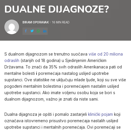
DUALNE DIJAGNOZE?
BIRAM OPORAVAK
16 MIN READ
POSTED
BY
S dualnom dijagnozom se trenutno suočava
više od 20 miliona
odraslih
(starijih od 18 godina) u Sjedinjenim Američkim
Državama. To znači da 35% svih odraslih Amerikanaca pati od
mentalne bolesti
i
poremećaja nastalog uslijed upotrebe
supstanci. Ove statistike ne uključuju mlade ljude, koji su sve više
pogođeni mentalnim bolestima i poremećajem nastalim uslijed
upotrebe supstanci. Ako imate voljenu osobu koja se bori s
dualnom dijagnozom, važno je znati da niste sami.
Dualna dijagnoza je opšti i pomalo zastarjeli
klinički pojam
koji
označava istovremeno prisustvo poremećaja nastalih uslijed
upotrebe supstanci i mentalnih poremećaja. Ovi poremećaji se