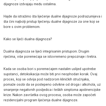
dijagnoze izdvajaju među ostalima.
Hajde da istražimo šta liječenje dualne dijagnoze podrazumijeva i
šta čini najbolji pristup liječenju dualne dijagnoze za one koji se
bore s ovim problemom.
Kako se liječi dualna dijagnoza?
Dualna dijagnoza se liječi integrisanim pristupom. Drugim
riječima, više poremećaja se istovremeno prepoznaje i tretira.
Kada se osoba bori s poremećajem nastalim uslijed upotrebe
supstanci, detoksikacija može biti prvi neophodan korak. Ovaj
proces, koji se odvija pod nadzorom kliničkih stručnjaka,
pomaže osobi da se postepeno odvikne od droga i alkohola, uz
smanjenje negativnih posljedica i teških simptoma apstinencijske
krize. Nakon završetka ovog procesa, osoba može započeti
rezidencijalni program liječenja dualne dijagnoze.