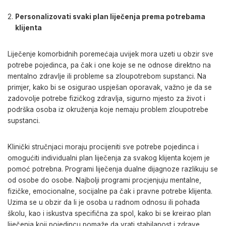
Personalizovati svaki plan liječenja prema potrebama
klijenta
Liječenje komorbidnih poremećaja uvijek mora uzeti u obzir sve
potrebe pojedinca, pa čak i one koje se ne odnose direktno na
mentalno zdravlje ili probleme sa zloupotrebom supstanci. Na
primjer, kako bi se osigurao uspješan oporavak, važno je da se
zadovolje potrebe fizičkog zdravlja, sigurno mjesto za život i
podrška osoba iz okruženja koje nemaju problem zloupotrebe
supstanci.
Klinički stručnjaci moraju procijeniti sve potrebe pojedinca i
omogućiti individualni plan liječenja za svakog klijenta kojem je
pomoć potrebna. Programi liječenja dualne dijagnoze razlikuju se
od osobe do osobe. Najbolji programi procjenjuju mentalne,
fizičke, emocionalne, socijalne pa čak i pravne potrebe klijenta.
Uzima se u obzir da li je osoba u radnom odnosu ili pohađa
školu, kao i iskustva specifična za spol, kako bi se kreirao plan
liječenja koji pojedincu pomaže da vrati stabilanost i zdrave