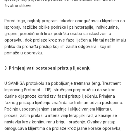
životne stilove.
Pored toga, najbolji programi također omogućavaju klijentima da
isprobaju različite oblike podrške i psihoterapije, individualne,
grupne, porodične ili kroz podršku osoba sa iskustvom u
oporavku, dok prolaze kroz sve faze liječenja. Na taj način imaju
priliku da pronađu pristup koji im zaista odgovara i koji im
pomaže u oporavku.
Primjenjivati postepeni pristup liječenju
U SAMHSA protokolu za poboljšanje tretmana (eng. Treatment
Improving Protocol – TIP), stručnjaci preporučuju da se kod
dualne dijagnoze koristi tzv. fazni pristup liječenju. Primjena
faznog pristupa liječenju znači da se tretman odvija postepeno.
Počinje uspostavljanjem saradnje i uključivanjem klijenta u
proces, zatim prelazi u intenzivniji terapijski rad, a kasnije se
nastavlja kroz kontinuiranu brigu i praćenje. Ovakav pristup
omogućava klijentima da prolaze kroz jasne korake oporavka,