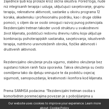
zajednice ljudi koji prolaze kroz slična iskustva. Pored toga, nude
niz integrisanih terapija i usluga, uključujući savjetovanje, grupnu
terapiju, rekreativne aktivnosti, sastanke u okviru programa 12
koraka, akademsku i profesionalnu podršku, kao i druge oblike
pomoći, s ciljem da se osobi omogući razvoj punog potencijala.
Rezidencijalni tretman također uvodi strukturu u svakodnevni
život klijenata, podstičući redovnu dnevnu rutinu koja uključuje
kombinaciju psihoterapijskih sastanaka, savjetovanja, iskustvenih
terapija, nutritivno uravnoteženih obroka, fizičke aktivnosti i
društvenih aktivnosti.
Rezidencijalno okruženje pruža sigurno, stabilno okruženje bez
supstanci tokom ranih faza oporavka. Takva okruženja su često
osmišljena tako da djeluju smirujuće te da podstiču osjećaj
sigurnosti, samopouzdanja, kreativnosti i komfora kod klijenata.
Prema SAMHSA podacima: “Rezidencijalni tretman osoba s
komorbidnim poremećajima povezan je s poboljšanjima u
ishodima liječenja poremećaja upotrebe supstanci (npr. upotrebe
Our website uses cookies to improve your experience. Learn more
droga i alkohola), smanjenju simptoma mentalnih poremećaja,
about:
Cookie Policy