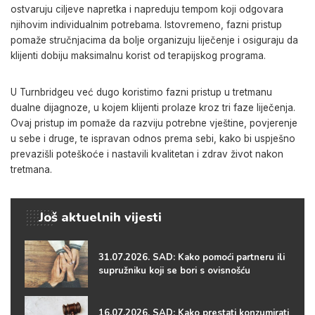
ostvaruju ciljeve napretka i napreduju tempom koji odgovara
njihovim individualnim potrebama. Istovremeno, fazni pristup
pomaže stručnjacima da bolje organizuju liječenje i osiguraju da
klijenti dobiju maksimalnu korist od terapijskog programa.
U Turnbridgeu već dugo koristimo fazni pristup u tretmanu
dualne dijagnoze, u kojem klijenti prolaze kroz tri faze liječenja.
Ovaj pristup im pomaže da razviju potrebne vještine, povjerenje
u sebe i druge, te ispravan odnos prema sebi, kako bi uspješno
prevazišli poteškoće i nastavili kvalitetan i zdrav život nakon
tretmana.
Još aktuelnih vijesti
31.07.2026. SAD: Kako pomoći partneru ili
supružniku koji se bori s ovisnošću
16.07.2026. SAD: Kako prestati konzumirati