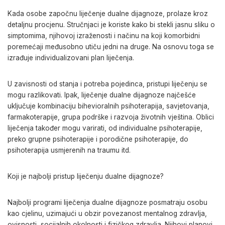
Kada osobe započnu liječenje dualne dijagnoze, prolaze kroz
detaljnu procjenu. Stručnjaci je koriste kako bi stekli jasnu sliku o
simptomima, njihovoj izraženosti i načinu na koji komorbidni
poremećaji međusobno utiču jedni na druge. Na osnovu toga se
izrađuje individualizovani plan liječenja.
U zavisnosti od stanja i potreba pojedinca, pristupi liječenju se
mogu razlikovati. Ipak, liječenje dualne dijagnoze najčešće
uključuje kombinaciju bihevioralnih psihoterapija, savjetovanja,
farmakoterapije, grupa podrške i razvoja životnih vještina. Oblici
liječenja također mogu varirati, od individualne psihoterapije,
preko grupne psihoterapije i porodične psihoterapije, do
psihoterapija usmjerenih na traumu itd.
Koji je najbolji pristup liječenju dualne dijagnoze?
Najbolji programi liječenja dualne dijagnoze posmatraju osobu
kao cjelinu, uzimajući u obzir povezanost mentalnog zdravlja,
ovisnosti, socijalnih okolnosti i fizičkog zdravlja. Njihovi planovi