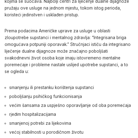
kojima se suočava. Najbolji centri za liječenje dualne dijagnoze
pružaju ove usluge na jednom mjestu, tokom istog perioda,
koristeći jedinstven i usklađen pristup.
Prema podacima Američke uprave za usluge u oblasti
zloupotrebe supstanci i mentalnog zdravlja: “Integrisana briga
omogućava potpuniji oporavak.” Stručnjaci ističu da integrisano
liječenje dualne dijagnoze može značajno poboljšati
svakodnevni život osoba koje imaju istovremeno mentalne
poremećaje i probleme nastale uslijed upotrebe supstanci, a to
se ogleda u:
smanjenju ili prestanku korištenja supstanci
poboljšanju psihičkog funkcionisanja
većim šansama za uspješno oporavljanje od oba poremećaja
rjeđim hospitalizacijama
smanjenoj potrebi za lijekovima
većoj stabilnosti u porodičnom životu