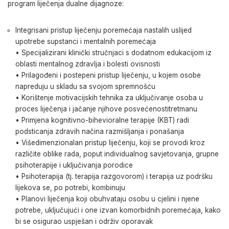
program liječenja dualne dijagnoze:
Integrisani pristup liječenju poremećaja nastalih uslijed
upotrebe supstanci i mentalnih poremećaja
• Specijalizirani klinički stručnjaci s dodatnom edukacijom iz
oblasti mentalnog zdravlja i bolesti ovisnosti
• Prilagođeni i postepeni pristup liječenju, u kojem osobe
napreduju u skladu sa svojom spremnošću
• Korištenje motivacijskih tehnika za uključivanje osoba u
proces liječenja i jačanje njihove posvećenostitretmanu
• Primjena kognitivno-bihevioralne terapije (KBT) radi
podsticanja zdravih načina razmišljanja i ponašanja
• Višedimenzionalan pristup liječenju, koji se provodi kroz
različite oblike rada, poput individualnog savjetovanja, grupne
psihoterapije i uključivanja porodice
• Psihoterapija (tj. terapija razgovorom) i terapija uz podršku
lijekova se, po potrebi, kombinuju
• Planovi liječenja koji obuhvataju osobu u cjelini i njene
potrebe, uključujući i one izvan komorbidnih poremećaja, kako
bi se osigurao uspješan i održiv oporavak