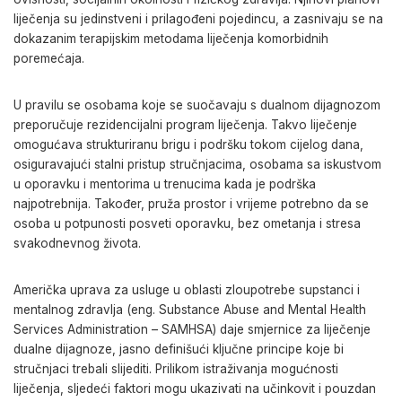
liječenja su jedinstveni i prilagođeni pojedincu, a zasnivaju se na
dokazanim terapijskim metodama liječenja komorbidnih
poremećaja.
U pravilu se osobama koje se suočavaju s dualnom dijagnozom
preporučuje rezidencijalni program liječenja. Takvo liječenje
omogućava strukturiranu brigu i podršku tokom cijelog dana,
osiguravajući stalni pristup stručnjacima, osobama sa iskustvom
u oporavku i mentorima u trenucima kada je podrška
najpotrebnija. Također, pruža prostor i vrijeme potrebno da se
osoba u potpunosti posveti oporavku, bez ometanja i stresa
svakodnevnog života.
Američka uprava za usluge u oblasti zloupotrebe supstanci i
mentalnog zdravlja (eng. Substance Abuse and Mental Health
Services Administration – SAMHSA) daje smjernice za liječenje
dualne dijagnoze, jasno definišući ključne principe koje bi
stručnjaci trebali slijediti. Prilikom istraživanja mogućnosti
liječenja, sljedeći faktori mogu ukazivati na učinkovit i pouzdan