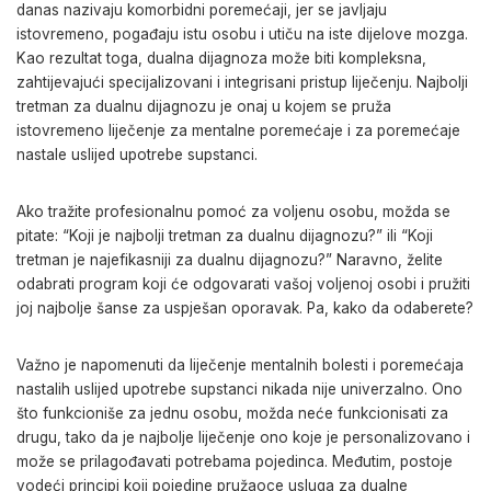
danas nazivaju komorbidni poremećaji, jer se javljaju
istovremeno, pogađaju istu osobu i utiču na iste dijelove mozga.
Kao rezultat toga, dualna dijagnoza može biti kompleksna,
zahtijevajući specijalizovani i integrisani pristup liječenju. Najbolji
tretman za dualnu dijagnozu je onaj u kojem se pruža
istovremeno liječenje za mentalne poremećaje i za poremećaje
nastale uslijed upotrebe supstanci.
Ako tražite profesionalnu pomoć za voljenu osobu, možda se
pitate: “Koji je najbolji tretman za dualnu dijagnozu?” ili “Koji
tretman je najefikasniji za dualnu dijagnozu?” Naravno, želite
odabrati program koji će odgovarati vašoj voljenoj osobi i pružiti
joj najbolje šanse za uspješan oporavak. Pa, kako da odaberete?
Važno je napomenuti da liječenje mentalnih bolesti i poremećaja
nastalih uslijed upotrebe supstanci nikada nije univerzalno. Ono
što funkcioniše za jednu osobu, možda neće funkcionisati za
drugu, tako da je najbolje liječenje ono koje je personalizovano i
može se prilagođavati potrebama pojedinca. Međutim, postoje
vodeći principi koji pojedine pružaoce usluga za dualne