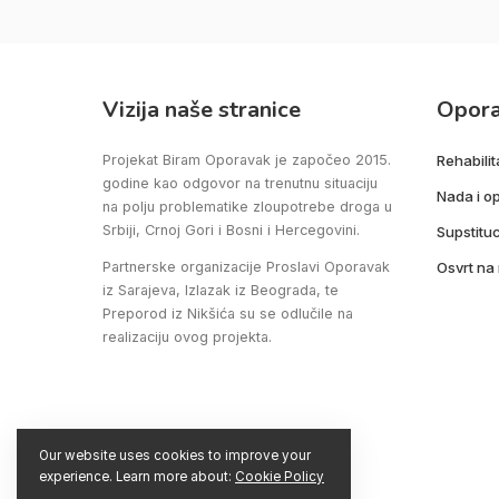
Vizija naše stranice
Opor
Projekat Biram Oporavak je započeo 2015.
Rehabilit
godine kao odgovor na trenutnu situaciju
Nada i o
na polju problematike zloupotrebe droga u
Srbiji, Crnoj Gori i Bosni i Hercegovini.
Supstituc
Partnerske organizacije Proslavi Oporavak
Osvrt na
iz Sarajeva, Izlazak iz Beograda, te
Preporod iz Nikšića su se odlučile na
realizaciju ovog projekta.
Our website uses cookies to improve your
experience. Learn more about:
Cookie Policy