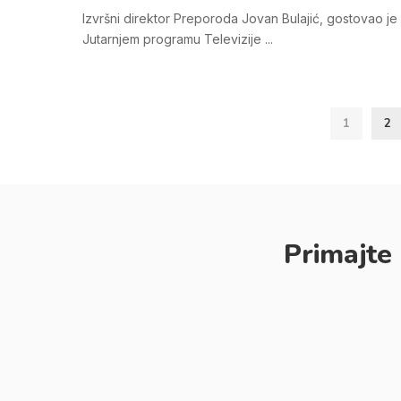
Izvršni direktor Preporoda Jovan Bulajić, gostovao je
Jutarnjem programu Televizije
...
1
2
Primajte