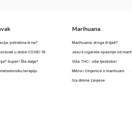
avak
Marihuana
acija: potrebna ili ne?
Marihuana: droga ili lijek?
poravak u doba COVID-19
Jesu li cigarete opasnije od mar
ija? Super! Šta dalje?
Više THC- više tjeskobe!
 metadonsku terapiju
Mitovi i činjenice o marihuani
Iza dimne zavjese