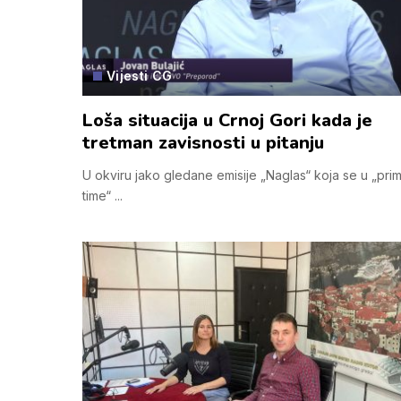
Vijesti CG
Loša situacija u Crnoj Gori kada je
tretman zavisnosti u pitanju
U okviru jako gledane emisije „Naglas“ koja se u „pri
time“
...