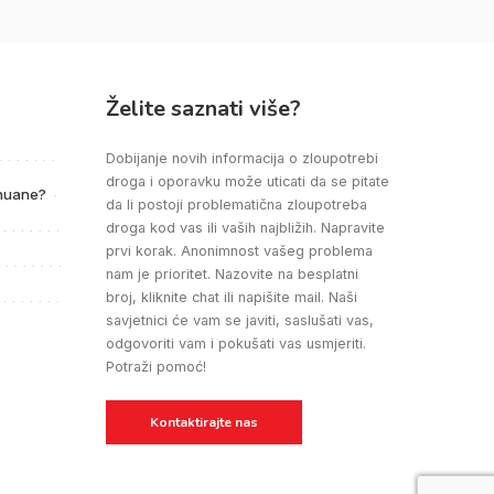
Želite saznati više?
Dobijanje novih informacija o zloupotrebi
droga i oporavku može uticati da se pitate
ihuane?
da li postoji problematična zloupotreba
droga kod vas ili vaših najbližih. Napravite
prvi korak. Anonimnost vašeg problema
nam je prioritet. Nazovite na besplatni
broj, kliknite chat ili napišite mail. Naši
savjetnici će vam se javiti, saslušati vas,
odgovoriti vam i pokušati vas usmjeriti.
Potraži pomoć!
Kontaktirajte nas