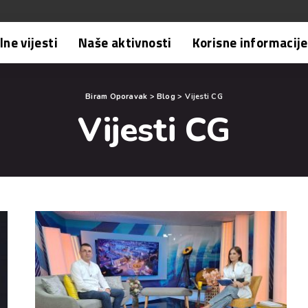
ne vijesti
Naše aktivnosti
Korisne informacije
Biram Oporavak
>
Blog
>
Vijesti CG
Vijesti CG