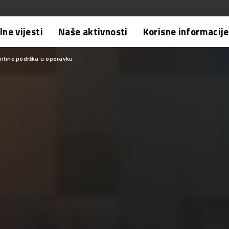
ne vijesti
Naše aktivnosti
Korisne informacije
nline podrška u oporavku