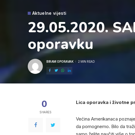
Aktuelne vijesti
29.05.2020. SA
oporavku
BIRAM OPORAVAK
2 MIN READ
POSTED
BY
0
Lica oporavka i životne p
SHARES
Većina Amerikanaca poznaje 
da pomognemo. Bilo da tražite
samo želite naučiti više o 