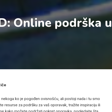
D: Online podrška u
riče
nekoga ko je pogođen ovisnošću, ali postoji nada i tu smo
 resurse za podršku za vaš oporavak, tražite inspiraciju ili
tome kako možete podržati pokret oporavka, pogledajte šta