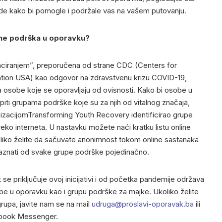
e kako bi pomogle i podržale vas na vašem putovanju.
line podrška u oporavku?
anciranjem”, preporučena od strane CDC (Centers for
tion USA) kao odgovor na zdravstvenu krizu COVID-19,
a osobe koje se oporavljaju od ovisnosti. Kako bi osobe u
piti grupama podrške koje su za njih od vitalnog značaja,
nizacijomTransforming Youth Recovery identificirao grupe
ko interneta. U nastavku možete naći kratku listu online
koliko želite da sačuvate anonimnost tokom online sastanaka
 saznati od svake grupe podrške pojedinačno.
e priključuje ovoj inicijativi i od početka pandemije održava
be u oporavku kao i grupu podrške za majke. Ukoliko želite
rupa, javite nam se na mail
udruga@proslavi-oporavak.ba
ili
book Messenger.