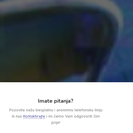
Imate pitanja?
Pozovite našu besplatnu i anonimnu telefonsku liniju
ili nas
Kontaktirajte
i mi ćemo Vam odgovoriti čim
prije!