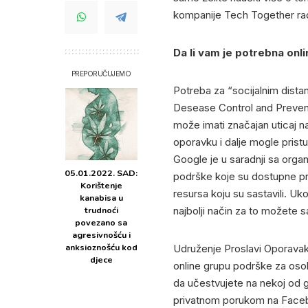
kompanije Tech Together rad
Da li vam je potrebna on
PREPORUČUJEMO
Potreba za “socijalnim dist
Desease Control and Preven
može imati značajan uticaj n
oporavku i dalje mogle pristu
Google je u saradnji sa orga
05.01.2022. SAD:
podrške koje su dostupne pre
Korištenje
resursa koju su sastavili. U
kanabisa u
trudnoći
najbolji način za to možete
povezano sa
agresivnošću i
anksioznošću kod
Udruženje Proslavi Oporavak s
djece
online grupu podrške za oso
da učestvujete na nekoj od g
privatnom porukom na Face